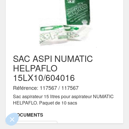
SAC ASPI NUMATIC
HELPAFLO
15LX10/604016
 le contenu de ce site vous intéresse
s on aimerait bien vous accompagner
Référence: 117567 / 117567
Sac aspirateur 15 litres pour aspirateur NUMATIC
HELPAFLO. Paquet de 10 sacs
ité
s certifiés par
DOCUMENTS
Je choisis
OK pour moi
FICHE TECHNIQUE