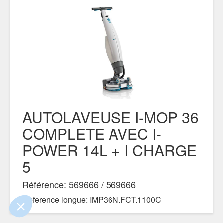
AUTOLAVEUSE I-MOP 36
!
COMPLETE AVEC I-
 que le contenu de ce site vous intéresse
POWER 14L + I CHARGE
, mais on aimerait bien vous accompagner
5
ntialité
Référence: 569666 / 569666
ements certifiés par
Reference longue: IMP36N.FCT.1100C
Je choisis
OK pour moi
DOCUMENTS