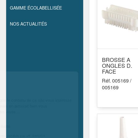
GAMME ÉCOLABELLISÉE
NOS ACTUALITÉS
BROSSE A
ONGLES D.
FACE
Salut c'est nous...
Réf. 005169 /
les cookies !
005169
On a attendu d’être sûrs que le contenu de
ce site vous intéresse avant de vous
déranger, mais on aimerait bien vous accompagner pendant votre
visite...
C’est OK pour vous ?
Lire la politique de confidentialité
Consentements certifiés par