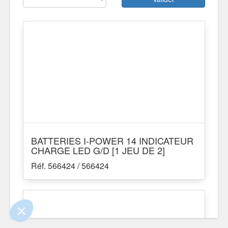
BATTERIES I-POWER 14 INDICATEUR
 le contenu de ce site vous intéresse
CHARGE LED G/D [1 JEU DE 2]
s on aimerait bien vous accompagner
Réf. 566424 / 566424
ité
s certifiés par
Je choisis
OK pour moi