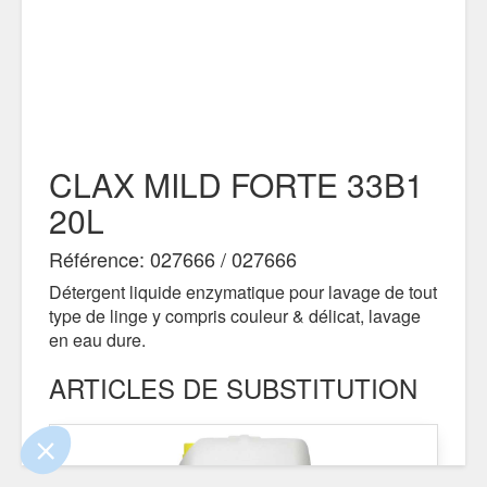
CLAX MILD FORTE 33B1
20L
Référence: 027666 / 027666
Détergent liquide enzymatique pour lavage de tout
e contenu de ce site vous intéresse
type de linge y compris couleur & délicat, lavage
on aimerait bien vous accompagner
en eau dure.
ARTICLES DE SUBSTITUTION
ertifiés par