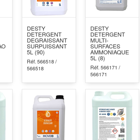
DESTY
DESTY
DETERGENT
DETERGENT
DEGRAISSANT
MULTI-
AO
SURPUISSANT
SURFACES
5L (90)
AMMONIAQUE
5L (8)
Réf. 566518 /
Réf. 566171 /
566518
566171