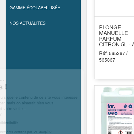
GAMME ÉCOLABELLISÉE
NOS ACTUALITÉS
PLONGE
MANUELLE
PARFUM
CITRON 5L - 
Réf. 565367 /
565367
Salut c'est nous...
les cookies !
On a attendu d’être sûrs que le contenu de
ce site vous intéresse avant de vous
déranger, mais on aimerait bien vous accompagner pendant votre
visite...
C’est OK pour vous ?
Lire la politique de confidentialité
Consentements certifiés par