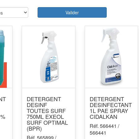
Valider
NT
DETERGENT
DETERGENT
DESINF
DESINFECTANT
TOUTES SURF
1L PAE SPRAY
2%
750ML EXEOL
CIDALKAN
SURF OPTIMAL
Réf. 566441 /
(BPR)
566441
Réf. 565899 /